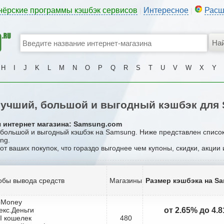
нёрские программы кэшбэк сервисов
Интересное
Расш
|
|
H
I
J
K
L
M
N
O
P
Q
R
S
T
U
V
W
X
Y
учший, большой и выгодный кэшбэк для
я интернет магазина: Samsung.com
, большой и выгодный кэшбэк на Samsung. Ниже представлен списо
ng.
 от ваших покупок, что гораздо выгоднее чем купоны, скидки, акции
обы вывода средств
Магазины
Размер кэшбэка на S
bMoney
екс.Деньги
от 2.65% до 4.
I кошелек
480