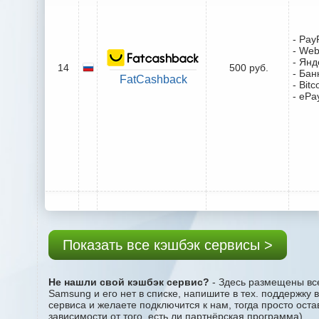
- Pay
- We
- Янд
14
500 руб.
- Бан
FatCashback
- Bitc
- ePa
Показать все кэшбэк сервисы >
Не нашли свой кэшбэк сервис?
- Здесь размещены все
Samsung и его нет в списке, напишите в тех. поддержку
сервиса и желаете подключится к нам, тогда просто ост
зависимости от того, есть ли партнёрская программа).