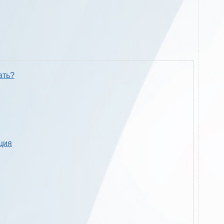
ать?
кция