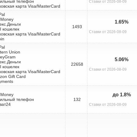
бильный телефон
Ставки от 2026-08-09
ковская карта Visa/MasterCard
Pal
bMoney
1.65%
екс.Деньги
1493
I кошелек
Ставки от 2026-08-09
ковская карта Visa/MasterCard
oin
Pal
tern Union
neyGram
5.06%
екс.Деньги
22658
I кошелек
Ставки от 2026-08-09
ковская карта Visa/MasterCard
zon Gift Card
yments
bMoney
до 1.8%
бильный телефон
132
ват24
Ставки от 2026-08-09