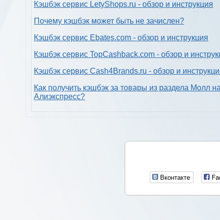
Кэшбэк сервис LetyShops.ru - обзор и инструкция
Почему кэшбэк может быть не зачислен?
Кэшбэк сервис Ebates.com - обзор и инструкция
Кэшбэк сервис TopCashback.com - обзор и инструк
Кэшбэк сервис Cash4Brands.ru - обзор и инструкц
Как получить кэшбэк за товары из раздела Молл н
Алиэкспресс?
Вконтакте
Fa