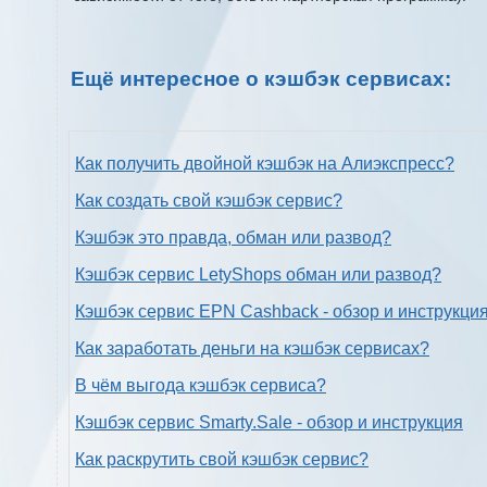
Ещё интересное о кэшбэк сервисах:
Как получить двойной кэшбэк на Алиэкспресс?
Как создать свой кэшбэк сервис?
Кэшбэк это правда, обман или развод?
Кэшбэк сервис LetyShops обман или развод?
Кэшбэк сервис EPN Cashback - обзор и инструкци
Как заработать деньги на кэшбэк сервисах?
В чём выгода кэшбэк сервиса?
Кэшбэк сервис Smarty.Sale - обзор и инструкция
Как раскрутить свой кэшбэк сервис?