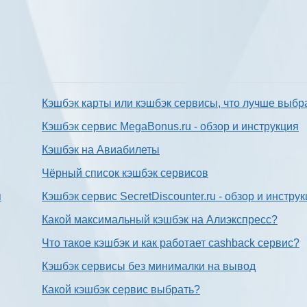
Кэшбэк карты или кэшбэк сервисы, что лучше выбр
Кэшбэк сервис MegaBonus.ru - обзор и инструкция
Кэшбэк на Авиабилеты
Чёрный список кэшбэк сервисов
я
Кэшбэк сервис SecretDiscounter.ru - обзор и инстру
Какой максимальный кэшбэк на Алиэкспресс?
Что такое кэшбэк и как работает cashback сервис?
Кэшбэк сервисы без минималки на вывод
Какой кэшбэк сервис выбрать?