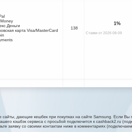
Pal
bMoney
1%
екс.Деньги
138
ковская карта Visa/MasterCard
Ставки от 2026-08-09
oin
yments
 сайты, дающие кешбек при покупках на сайте Samsung. Если Вы п
 вашего кэшбэк сервиса с проcьбой подключится к cashback2.ru (по
авьте заявку со своими контактам ниже в комментариях (подключае