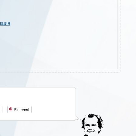
укция
р
Pinterest