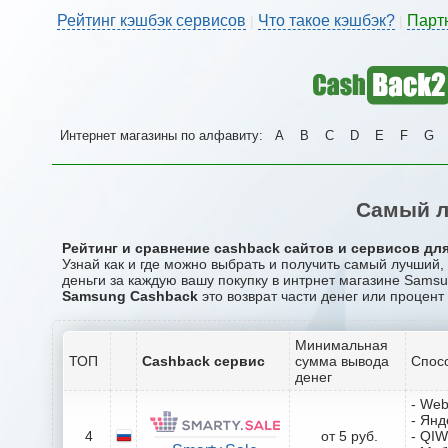
Рейтинг кэшбэк сервисов
Что такое кэшбэк?
Парт
|
|
Интернет магазины по алфавиту:
A
B
C
D
E
F
G
Самый л
Рейтинг и сравнение cashback сайтов и сервисов дл
Узнай как и где можно выбрать и получить самый лучший
деньги за каждую вашу покупку в интрнет магазине Samsu
Samsung Cashback
это возврат части денег или процент
Минимальная
ТОП
Cashback сервис
сумма вывода
Спос
денег
- We
- Янд
4
от 5 руб.
- QIW