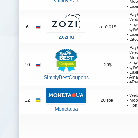
Smarty.Sale
- Мо
- Бан
- Pay
- We
- Янд
6
от 0.01$
- QIW
- Бан
Zozi.ru
- Bitc
- Pay
- Wes
- Mo
- Янд
10
20$
- QIW
- Бан
- Ama
SimplyBestCoupons
- ePa
- We
12
20 грн.
- Мо
- При
Moneta.ua